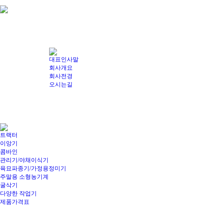
대표인사말
회사개요
회사전경
오시는길
트랙터
이앙기
콤바인
관리기/야채이식기
육묘파종기/가정용정미기
주말용 소형농기계
굴삭기
다양한 작업기
제품가격표